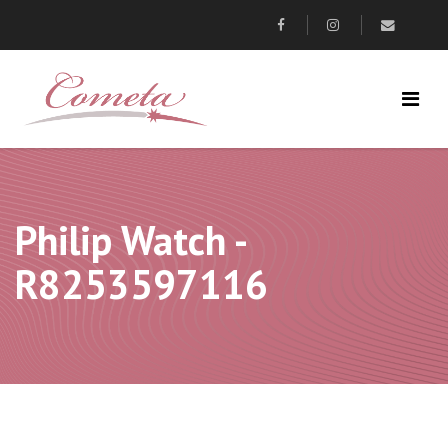
Philip Watch -
R8253597116