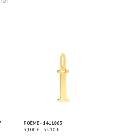
re!
7
POÈME - 1411863
39.00 €
35.10 €