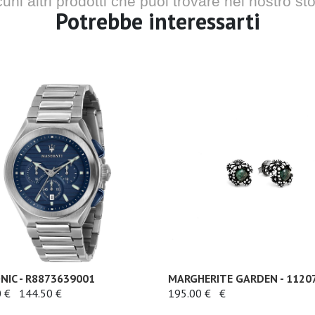
cuni altri prodotti che puoi trovare nel nostro sto
Potrebbe interessarti
NIC - R8873639001
MARGHERITE GARDEN - 1120
 €
144.50 €
195.00 €
€