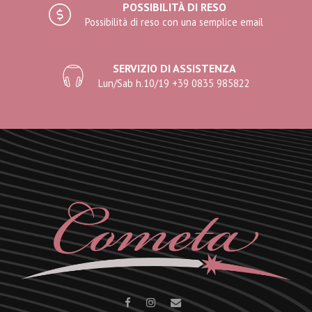
POSSIBILITÀ DI RESO
Possibilità di reso con una semplice email
SERVIZIO DI ASSISTENZA
Lun/Sab h.10/19 +39 0835 985822