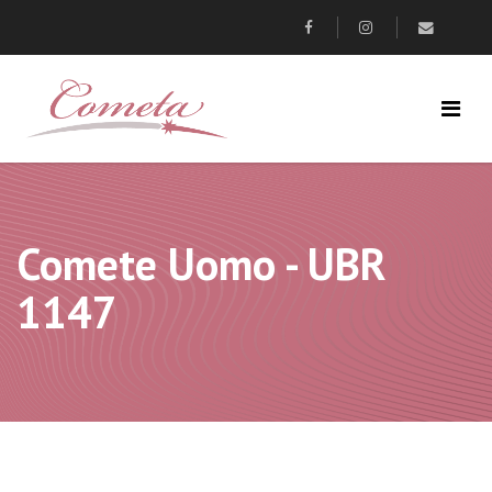
Comete Uomo - UBR
1147