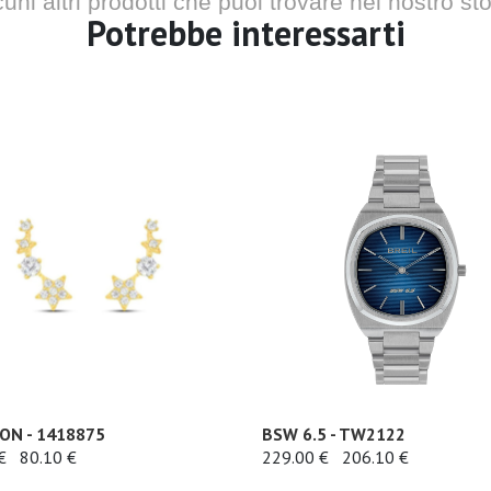
cuni altri prodotti che puoi trovare nel nostro sto
Potrebbe interessarti
ON - 1418875
BSW 6.5 - TW2122
€
80.10 €
229.00 €
206.10 €