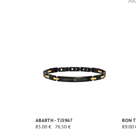
Al
ABARTH - TJ3967
BON T
85.00 €
76.50 €
89.00 