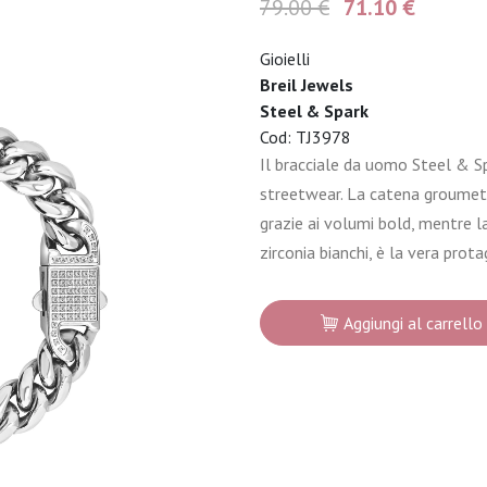
79.00 €
71.10 €
Gioielli
Breil Jewels
Steel & Spark
Cod: TJ3978
Il bracciale da uomo Steel & S
streetwear. La catena groumette
grazie ai volumi bold, mentre la
zirconia bianchi, è la vera prota
Aggiungi al carrello