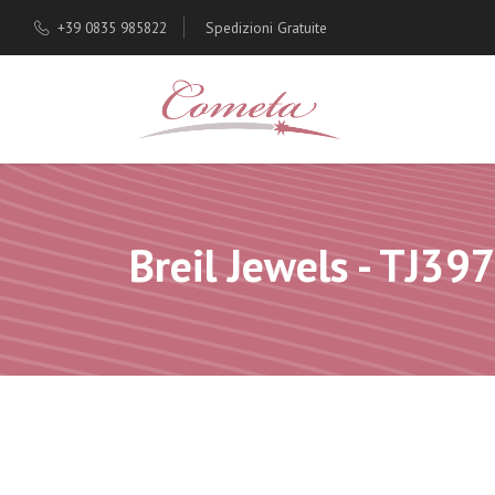
+39 0835 985822
Spedizioni Gratuite
Breil Jewels - TJ39