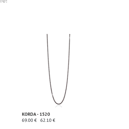
re!
KORDA - 1520
69.00 €
62.10 €