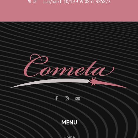
Lun/Sab h.10/19 +39 0835 985822
MENU
Home