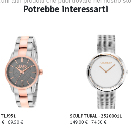
cuni altri prodotti che puoi trovare nel nostro sto
Potrebbe interessarti
- TLJ951
SCULPTURAL - 25200011
 €
69.50 €
149.00 €
74.50 €