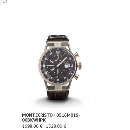
re!
MONTECRISTO - 0516M01S-
00BKWHPK
1698.00 €
1528.00 €