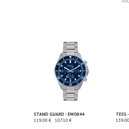
Al
STAND GUARD - EW0844
TESS 
119.00 €
107.10 €
139.00