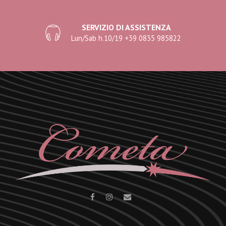
SERVIZIO DI ASSISTENZA
Lun/Sab h.10/19 +39 0835 985822