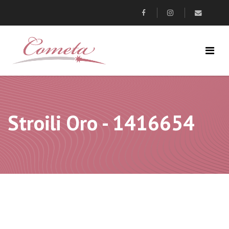
Stroili Oro - 1416654