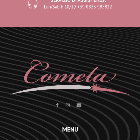
SERVIZIO DI ASSISTENZA
Lun/Sab h.10/19 +39 0835 985822
MENU