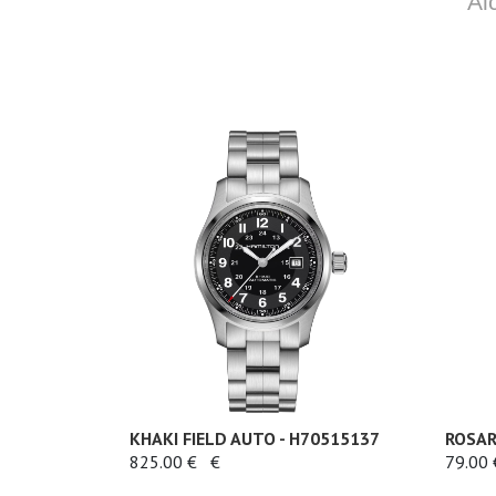
Al
KHAKI FIELD AUTO - H70515137
ROSAR
825.00 €
€
79.00 