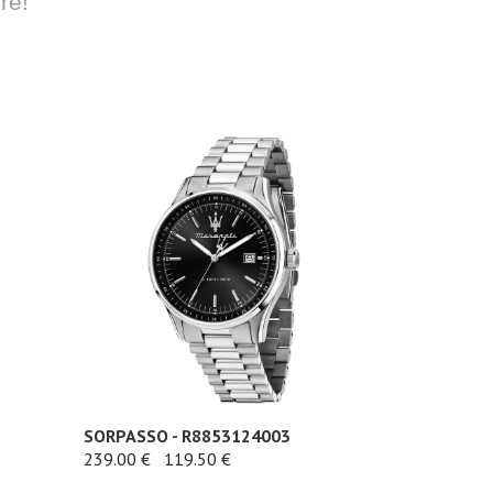
re!
SORPASSO - R8853124003
239.00 €
119.50 €