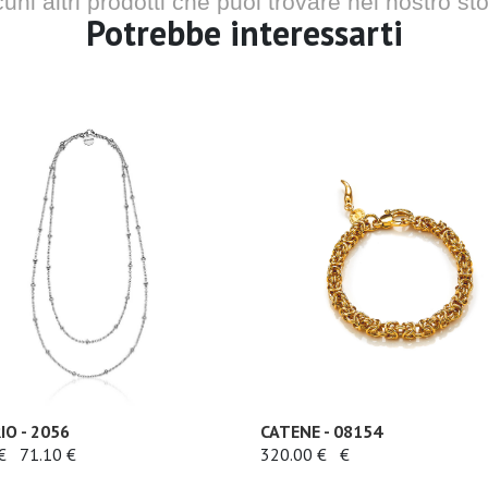
cuni altri prodotti che puoi trovare nel nostro sto
Potrebbe interessarti
IO - 2056
CATENE - 08154
€
71.10 €
320.00 €
€