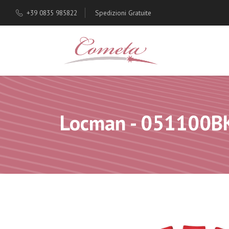
+39 0835 985822
Spedizioni Gratuite
Locman - 051100